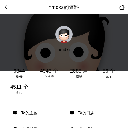
hmdxz的资料
hmdxz
6844
4943 个
2688 点
86 个
积分
兑换券
威望
元宝
4511 个
金币
Ta的主题
Ta的日志