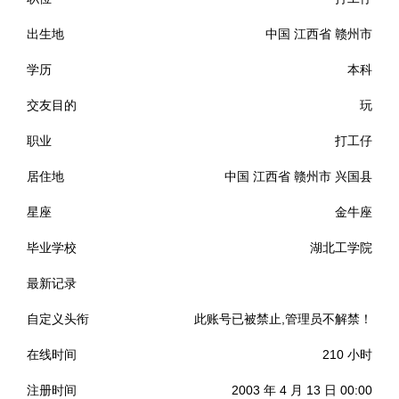
出生地
中国 江西省 赣州市
学历
本科
交友目的
玩
职业
打工仔
居住地
中国 江西省 赣州市 兴国县
星座
金牛座
毕业学校
湖北工学院
最新记录
发现金光被盯上了，好多资源一发出来，没两天就需要越长城
自定义头衔
此账号已被禁止,管理员不解禁！
墙
在线时间
210 小时
注册时间
2003 年 4 月 13 日 00:00