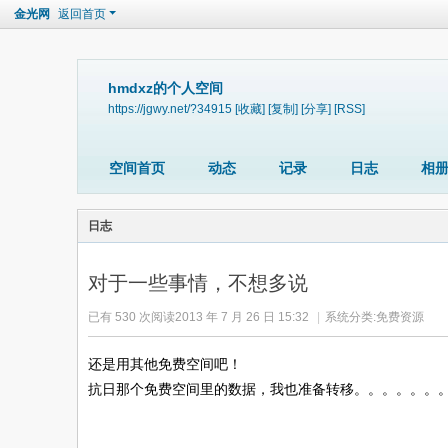
金光网
返回首页
hmdxz的个人空间
https://jgwy.net/?34915
[收藏]
[复制]
[分享]
[RSS]
空间首页
动态
记录
日志
相
日志
对于一些事情，不想多说
已有 530 次阅读
2013 年 7 月 26 日 15:32
|
系统分类:
免费资源
还是用其他免费空间吧！
抗日那个免费空间里的数据，我也准备转移。。。。。。