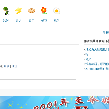
路过
雷人
握手
鲜花
鸡蛋
举报
作者的其他最新日
•
见义勇为应该也列
•
ky
•
高兴
•
没有标题，原因你
评论
登录
|
注册
•
zoneedit老用户