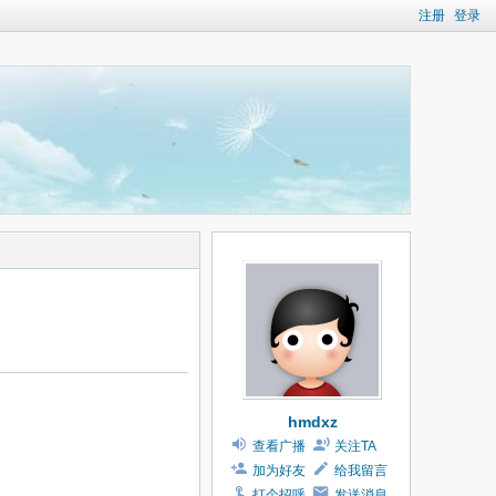
注册
登录
hmdxz
查看广播
关注TA
加为好友
给我留言
打个招呼
发送消息