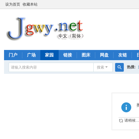
设为首页
收藏本站
门户
广场
家园
链接
图床
网盘
友链
热搜:
搜索
搜
索
请稍候