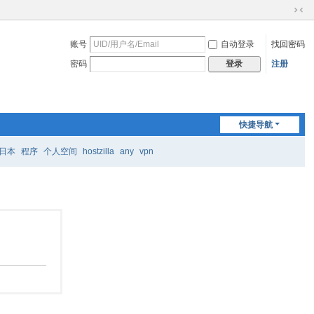
切
换
账号
自动登录
找回密码
到
窄
密码
注册
登录
版
快捷导航
日本
程序
个人空间
hostzilla
any
vpn