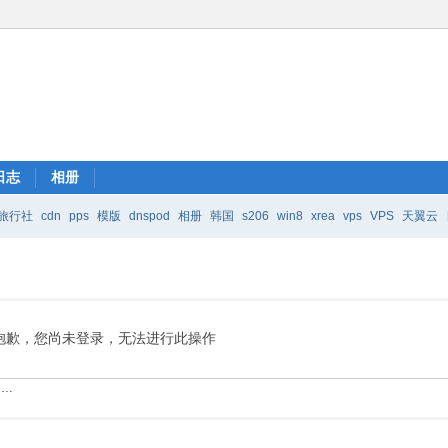
日志
相册
旅行社
cdn
pps
模版
dnspod
相册
韩国
s206
win8
xrea
vps
VPS
天翼云
抱歉，您尚未登录，无法进行此操作
……