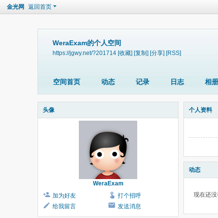
金光网
返回首页
WeraExam的个人空间
https://jgwy.net/?201714
[收藏]
[复制]
[分享]
[RSS]
空间首页
动态
记录
日志
相
头像
个人资料
动态
WeraExam
现在还没
加为好友
打个招呼
给我留言
发送消息