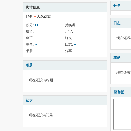
分享
统计信息
已有
--
人来访过
日志
积分:
11
兑换券:
--
威望:
--
元宝:
--
金币:
--
好友:
--
现在还没
主题:
--
日志:
--
相册:
--
分享:
--
主题
相册
现在还没
现在还没有相册
留言板
记录
现在还没有记录