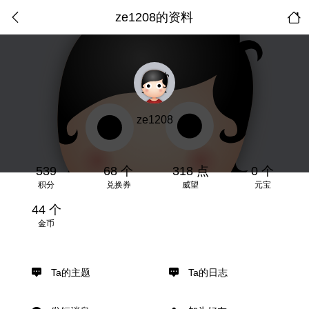
ze1208的资料
ze1208
539
68 个
318 点
0 个
积分
兑换券
威望
元宝
44 个
金币
Ta的主题
Ta的日志