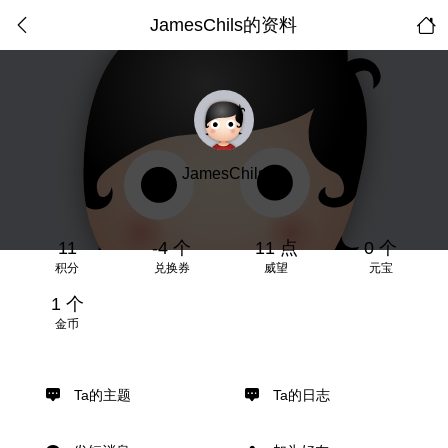
JamesChils的资料
JamesChils
11
-4 个
11 点
0 个
积分
兑换券
威望
元宝
1 个
金币
Ta的主题
Ta的日志