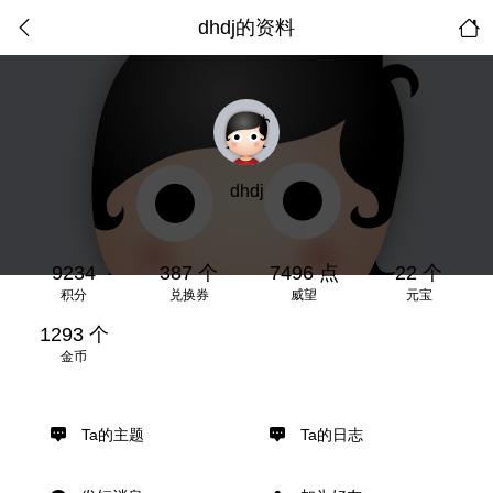
dhdj的资料
dhdj
9234
387 个
7496 点
22 个
积分
兑换券
威望
元宝
1293 个
金币
Ta的主题
Ta的日志