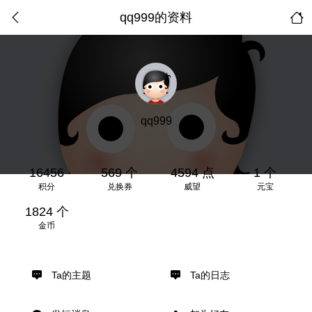
qq999的资料
qq999
16456
569 个
4594 点
1 个
积分
兑换券
威望
元宝
1824 个
金币
Ta的主题
Ta的日志