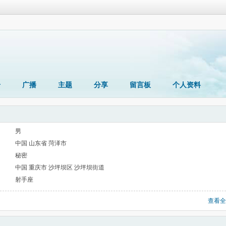
册
广播
主题
分享
留言板
个人资料
男
中国 山东省 菏泽市
秘密
中国 重庆市 沙坪坝区 沙坪坝街道
射手座
查看全