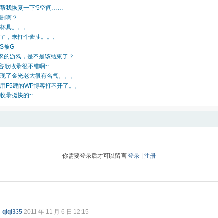
帮我恢复一下f5空间……
剧啊？
杯具。。。
了，来打个酱油。。。
S被G
家的游戏，是不是该结束了？
名谷歌收录很不错啊~
现了金光老大很有名气。。。
用F5建的WP博客打不开了。。
收录挺快的~
你需要登录后才可以留言
登录
|
注册
qiqi335
2011 年 11 月 6 日 12:15