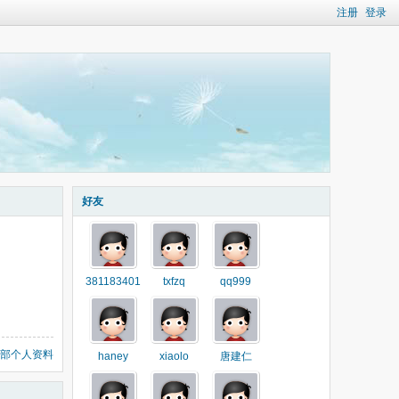
注册
登录
好友
381183401
txfzq
qq999
部个人资料
haney
xiaolo
唐建仁