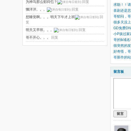
为神马那么郁闷乜？
回复
求助！！请
懒洋洋。。。
回复
喜剧还是悲
哥郁闷，哥
想睡觉啊。。。明天下午才上班
回
复
很多天没上
GD免费DN
明天又早班。。。
回复
小P孩过家
哥不开心。。。
回复
哥的tk域
很突然的发
好奇怪，哥
哥新作的站
留言板
留言