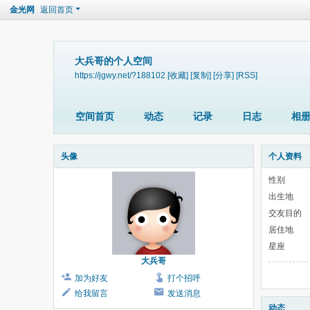
金光网
返回首页
大兵哥的个人空间
https://jgwy.net/?188102
[收藏]
[复制]
[分享]
[RSS]
空间首页
动态
记录
日志
相
头像
个人资料
性别
出生地
交友目的
居住地
星座
大兵哥
加为好友
打个招呼
给我留言
发送消息
动态