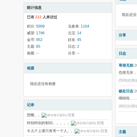
统计信息
现在还没
已有
222
人来访过
积分:
5008
兑换券:
1104
威望:
1796
元宝:
14
分享
金币:
952
好友:
45
主题:
65
日志:
2
相册:
--
分享:
--
日志
哥很无助
2
相册
也很无奈，
(509)次阅
现在还没有相册
破处日志
2
嘀啦啦……
记录
(602)次阅
想睡。。
回复
特别特别的郁闷。。。。。
回复
今儿个上课只有哥一个人。。
回复
主题