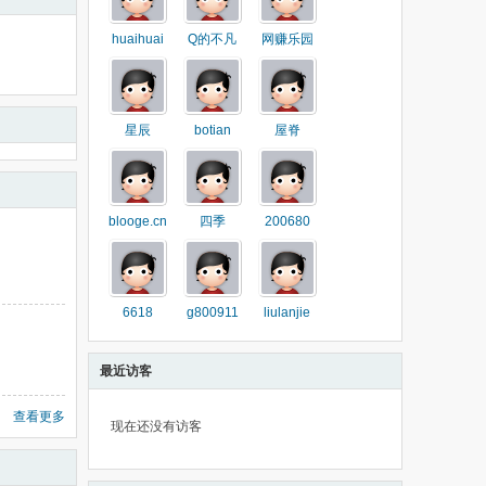
huaihuai
Q的不凡
网赚乐园
星辰
botian
屋脊
blooge.cn
四季
200680
6618
g800911
liulanjie
最近访客
查看更多
现在还没有访客