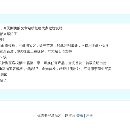
，今天刚仿的文章站模板给大家做垃圾站
都来帮忙了
犯贱
自制面膜模板，可做淘宝客，金光首发，转载注明出处，不得用于商业买卖
远离百度，360搜索正在崛起，广大站长请支持
？快
仿织梦淘宝客模板bb霜第二季，可换任何产品，金光首发，转载注明出处
美bb霜淘宝客模板，织梦5.7，金光首发，转载注明出处，不得用于商业买卖
间测试
站了
你需要登录后才可以留言
登录
|
注册