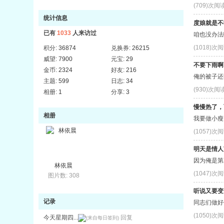
(709)次阅
统计信息
度娘就是不
已有
1033
人来访过
咱也没办法
(1018)次
积分:
36874
兑换券:
26215
威望:
7900
元宝:
29
不要下雨啊
金币:
2324
好友:
216
俺的被子还
主题:
599
日志:
34
(930)次阅
相册:
1
分享:
3
慢慢热了，
相册
我要做小瘦
(1057)次
明天是情人
因为俺是第
林依晨
(1047)次
图片数: 308
听说又要变
记录
同志们做好
(1050)次
今天星期四...
回复