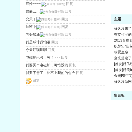
可怜~~~~
回复
胃痛……
回复
变天了
回复
主题
加班中
回复
好久没来了
老头加油
回复
有支付宝的
2013百度
我是球球我怕谁
回复
织梦5.7
今天好现世啊
回复
珍爱生命，
电磁炉已买，穷了~~~
回复
金光提速了
[首发]精
我要买个电磁炉，可惜没钱
回复
[首发]精
就要下雪了，比不上我的的心冷
回复
金光F5空
回复
好久没做网
留言板