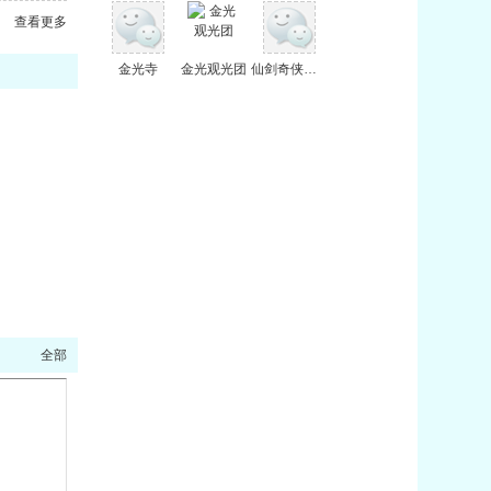
查看更多
金光寺
金光观光团
仙剑奇侠传三
全部