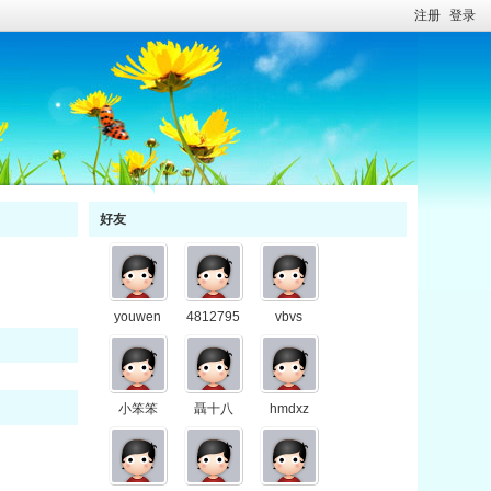
注册
登录
好友
youwen
4812795
vbvs
小笨笨
聶十八
hmdxz