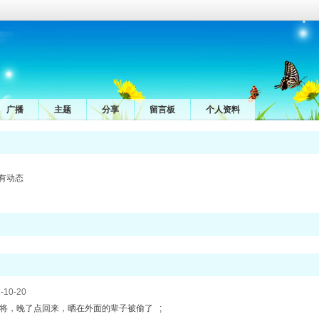
广播
主题
分享
留言板
个人资料
有动态
-10-20
将，晚了点回来，晒在外面的辈子被偷了 ;