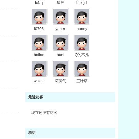
txfzq
星辰
hbxtjsl
l0706
yaner
haney
botian
nuet
Q的不凡
wlzqtc
坏脾气
三叶草
最近访客
现在还没有访客
群组