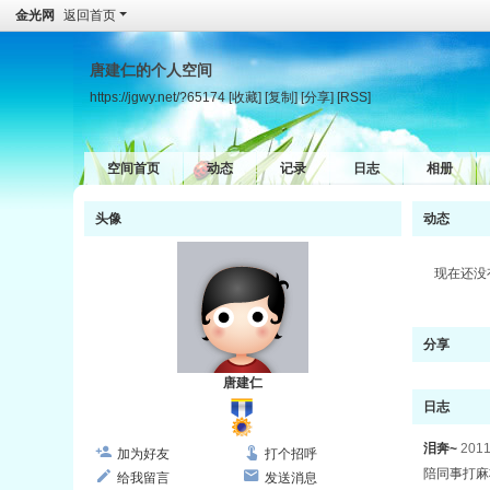
金光网
返回首页
唐建仁的个人空间
https://jgwy.net/?65174
[收藏]
[复制]
[分享]
[RSS]
空间首页
动态
记录
日志
相册
头像
动态
现在还没
分享
唐建仁
日志
泪奔~
2011
加为好友
打个招呼
陪同事打麻
给我留言
发送消息