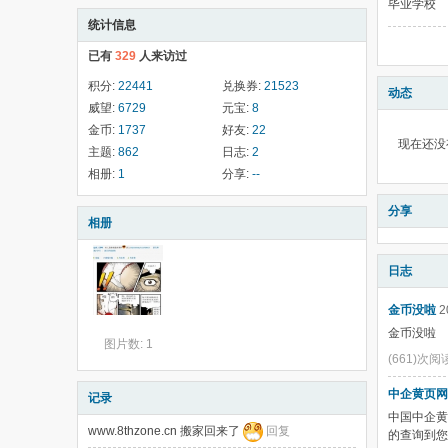
毕业学校
统计信息
已有
329
人来访过
积分:
22441
兑换券:
21523
动态
威望:
6729
元宝:
8
金币:
1737
好友:
22
现在还没
主题:
862
日志:
2
相册:
1
分享:
--
分享
相册
日志
金币没啦
2
金币没啦
图片数: 1
(661)次阅
中企黄页网
记录
中国中企黄
www.8thzone.cn 搬家回来了
回复
的查询到您