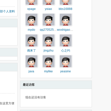
xpage
yxiao
bbs16888
部个人资料
mydo
qq270525342
woshigaozhen
偶来了
jingzhu
心之约
java
mylike
yeasine
最近访客
现在还没有访客
在这里方便