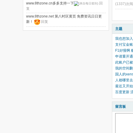
www.8thzone.cn多多支持一下
回
(1337)次
复
www.8thzone.net 第八时区黄页 免费资讯日日更
新！
回复
主题
我也想加入v
支付宝金账
F1好慢啊
申请重开通
此账户已被
我的空间删
国人的xen
人都哪里去
最近又开始
百度更新 
留言板