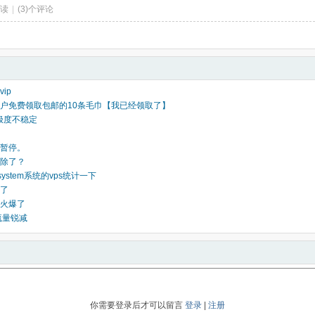
阅读
|
(3)个评论
ip
户免费领取包邮的10条毛巾【我已经领取了】
 极度不稳定
暂停。
除了？
system系统的vps统计一下
了
火爆了
流量锐减
你需要登录后才可以留言
登录
|
注册