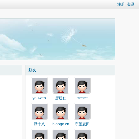
注册
登录
好友
youwen
唐建仁
mcncc
聶十八
blooge.cn
守望麦田