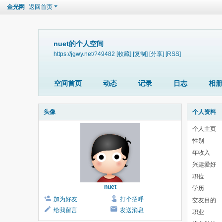
金光网
返回首页
nuet的个人空间
https://jgwy.net/?49482
[收藏]
[复制]
[分享]
[RSS]
空间首页
动态
记录
日志
相
头像
个人资料
个人主页
性别
年收入
兴趣爱好
职位
nuet
学历
加为好友
打个招呼
交友目的
给我留言
发送消息
职业